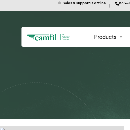
Sales & support is offline
833-3
Products
¿ESTA SU FABRICA 