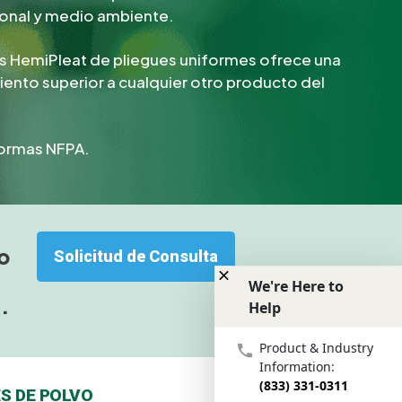
onal y medio ambiente.
gos HemiPleat de pliegues uniformes ofrece una
iento superior a cualquier otro producto del
ormas NFPA.
o
Solicitud de Consulta
We're Here to
.
Help
We're Here to Help
Product & Industry
Information:
(833) 331-0311
S DE POLVO