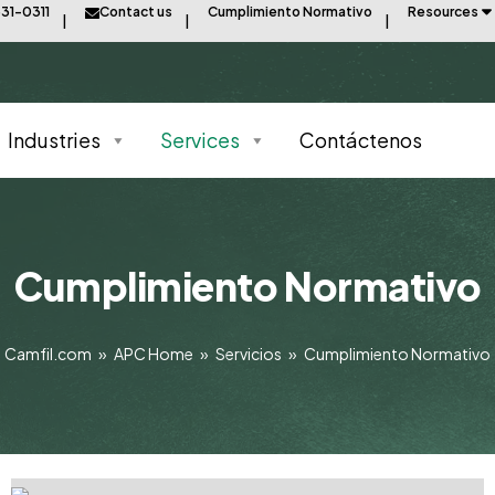
31-0311
Contact us
Cumplimiento Normativo
Resources
Industries
Services
Contáctenos
Cumplimiento Normativo
Camfil.com
»
APC Home
»
Servicios
»
Cumplimiento Normativo
PROTEGIDA DE UNA EXPLOSION EN SU 