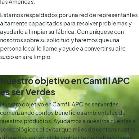
las Américas.
Estamos respaldados por una red de representantes
altamente capacitados para resolver problemas y
ayudarlo a limpiar su fábrica. Comuníquese con
nosotros sobre su solicitud y haremos que una
persona local lo llame y ayude a convertir su aire
sucio en aire limpio.
Nuestro objetivo en Camfil APC
es ser Verdes
Nuestro objetivo en Camfil APC es ser verdes,
comenzando con los beneficios ambientales de
nuestros productos. Ayudamos a nuestros clientes a
ser ecológicos al evitar que miles de contaminantes
diferentes entren al de ambiente de trabajo y sean