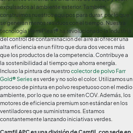
expulsados al ambiente exterior. También
construimos nuestros equipos para durar, por lo que
se generan menos residuos con el tiempo. Nuestra
tecnología HemiPleat® ha revolucionado la industria
del control de contaminación del aire al ofrecer una
alta eficiencia en un filtro que dura dos veces más
que los productos de la competencia. Contribuye a
la sostenibilidad al tiempo que ahorra energía.
Incluso la pintura de nuestro
colector de polvo Farr
Gold® Series
es verde y no solo el color. Utilizamos un
proceso de pintura en polvo respetuoso con el medio
ambiente, por lo que no se emiten COV. Además, los
motores de eficiencia premium son estándar en los
ventiladores que suministramos. Estamos
constantemente lanzando iniciativas verdes.
Camfil APC es una división de Camfil, con sede en