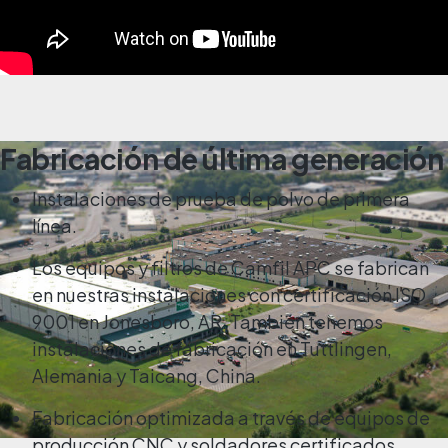
Fabricación de última generación
Instalaciones de
prueba de polvo
de primera
línea.
Los equipos y filtros de Camfil APC se fabrican
en nuestras instalaciones con certificación ISO
9001 en Jonesboro, AR. También tenemos
instalaciones de fabricación en Tuttlingen,
Alemania y Taicang, China.
Fabricación optimizada a través de equipos de
producción CNC y soldadores certificados.