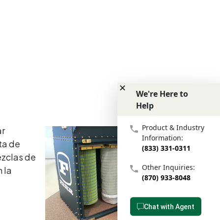
We're Here to
Help
We're Here to Help
Product & Industry
ar
Information:
uta de
(833) 331-0311
zclas de
Other Inquiries:
 la
(870) 933-8048
Chat with Agent