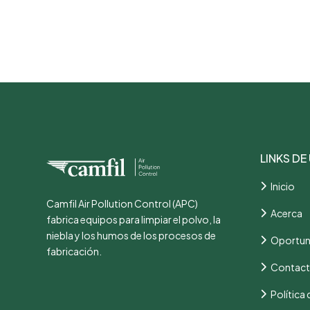
LINKS DE
Inicio
Camfil Air Pollution Control (APC)
Acerca
fabrica equipos para limpiar el polvo, la
niebla y los humos de los procesos de
Oportun
fabricación.
Contac
Política 