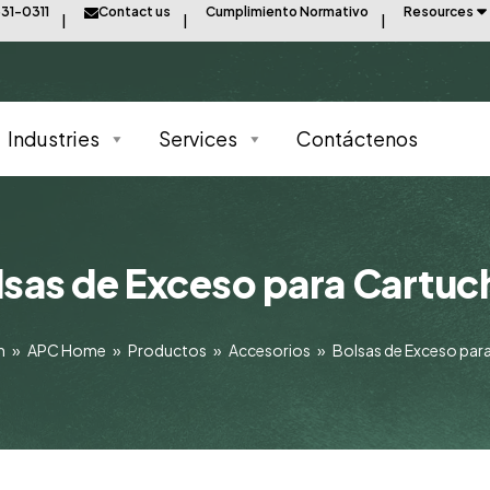
31-0311
Contact us
Cumplimiento Normativo
Resources
Industries
Services
Contáctenos
lsas de Exceso para Cartuc
m
»
APC Home
»
Productos
»
Accesorios
»
Bolsas de Exceso par