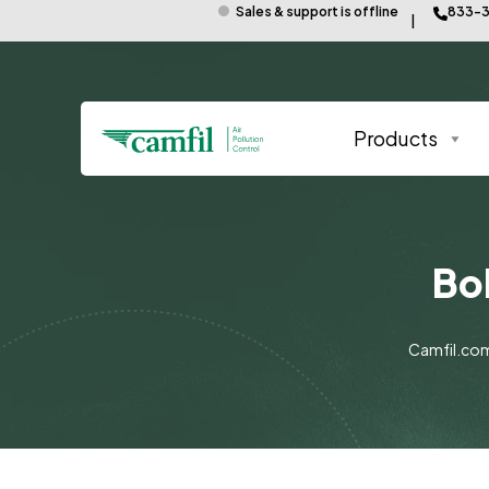
Sales & support is offline
833-3
Products
Bo
Camfil.co