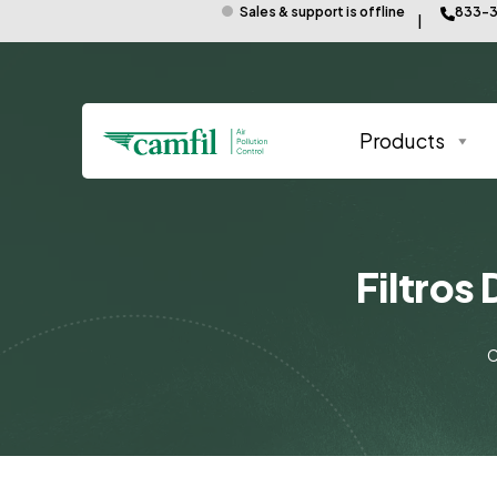
Sales & support is offline
833-3
Products
Filtros
C