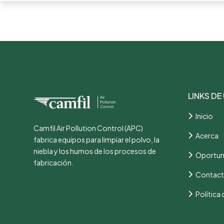
LINKS DE
Inicio
Camfil Air Pollution Control (APC)
Acerca
fabrica equipos para limpiar el polvo, la
niebla y los humos de los procesos de
Oportun
fabricación.
Contac
Política 