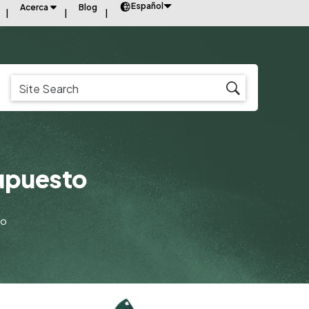
Español
Acerca
Blog
supuesto
to